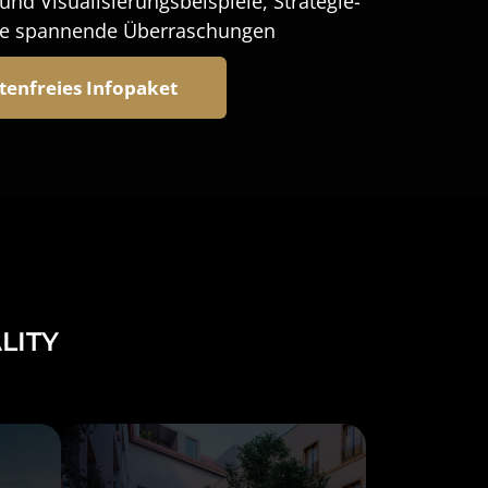
und Visualisierungsbeispiele, Strategie-
ele spannende Überraschungen
stenfreies Infopaket
LITY