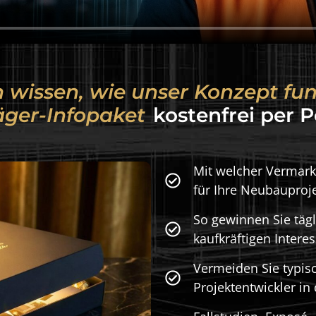
n wissen, wie unser Konzept fun
t
B
a
u
t
r
kostenfrei per Post erha
Mit welcher Vermarkt
für Ihre Neubauproj
So gewinnen Sie tägl
kaufkräftigen Intere
Vermeiden Sie typisc
Projektentwickler in