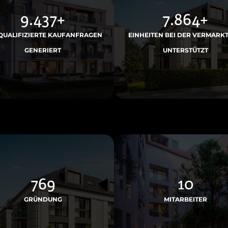
23.587
+
19.656
+
UALIFIZIERTE KAUFANFRAGEN
EINHEITEN BEI DER VERMARK
GENERIERT
UNTERSTÜTZT
1977
27
GRÜNDUNG
MITARBEITER