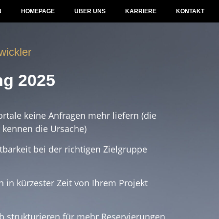
N
HOMEPAGE
ÜBER UNS
KARRIERE
KONTAKT
twickler
ng 2025
tale keine Anfragen mehr liefern (die
 kennen die Ursache)
barkeit bei der richtigen Zielgruppe
n in kürzester Zeit von Ihrem Projekt
eb strukturieren für mehr Reservierungen