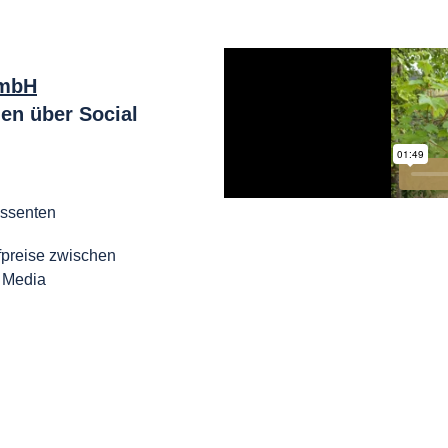
GmbH
n über Social
essenten
preise zwischen
l Media