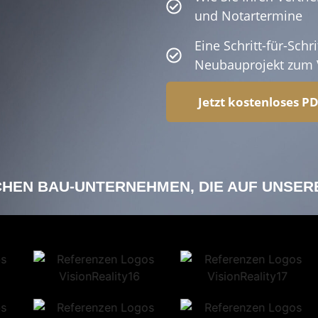
und Notartermine
Eine Schritt-für-Schr
Neubauprojekt zum V
Jetzt kostenloses P
CHEN BAU-UNTERNEHMEN, DIE AUF UNSER