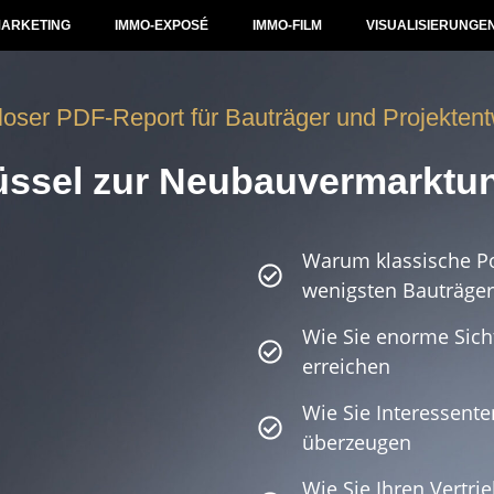
ARKETING
IMMO-EXPOSÉ
IMMO-FILM
VISUALISIERUNGE
loser PDF-Report
für Bauträger und Projekten
üssel zur Neubauvermarktu
Warum klassische Por
wenigsten Bauträger
Wie Sie enorme Sicht
erreichen
Wie Sie Interessente
überzeugen
Wie Sie Ihren Vertri