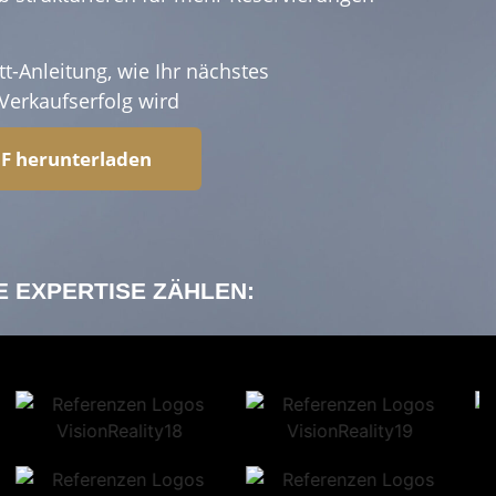
itt-Anleitung, wie Ihr nächstes
erkaufserfolg wird
DF herunterladen
E EXPERTISE ZÄHLEN: