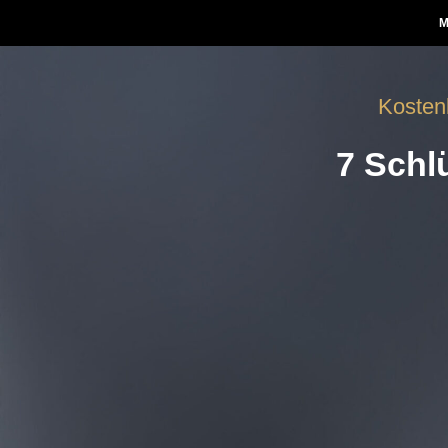
M
Kosten
7 Schl